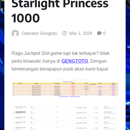
Starlight Princess
1000
Operator Gengtoto
Mar 1, 2024
0
Ragu Jackpot Slot game tapi tak terbayar? tidak
perlu khawatir, hanya di
GENGTOTO
, Dengan
kemenangan berapapun pasti akan kami bayar