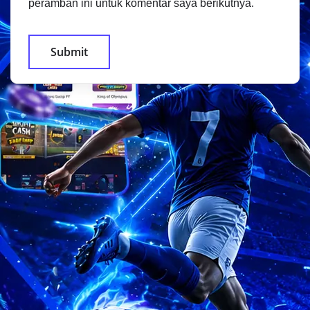
peramban ini untuk komentar saya berikutnya.