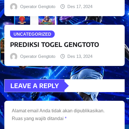
Operator Gengtoto
Des 17, 2024
UNCATEGORIZED
PREDIKSI TOGEL GENGTOTO
Operator Gengtoto
Des 13, 2024
LEAVE A REPLY
Alamat email Anda tidak akan dipublikasikan.
Ruas yang wajib ditandai
*