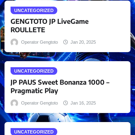
UNCATEGORIZED
GENGTOTO JP LiveGame
ROULLETE
Operator Gengtoto
Jan 20, 2025
UNCATEGORIZED
JP PAUS Sweet Bonanza 1000 –
Pragmatic Play
Operator Gengtoto
Jan 16, 2025
UNCATEGORIZED