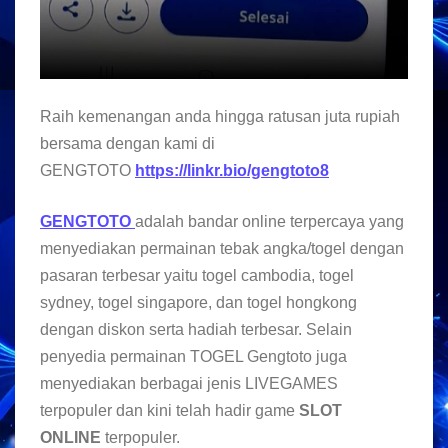
Raih kemenangan anda hingga ratusan juta rupiah
bersama dengan kami di
GENGTOTO
https://linkr.bio/gengtoto8
GENGTOTO
adalah bandar online terpercaya yang
menyediakan permainan tebak angka/togel dengan
pasaran terbesar yaitu togel cambodia, togel
sydney, togel singapore, dan togel hongkong
dengan diskon serta hadiah terbesar. Selain
penyedia permainan TOGEL Gengtoto juga
menyediakan berbagai jenis LIVEGAMES
terpopuler dan kini telah hadir game
SLOT
ONLINE
terpopuler.