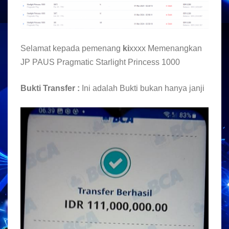
Selamat kepada pemenang
ki
xxxx Memenangkan
JP PAUS Pragmatic Starlight Princess 1000
Bukti Transfer :
Ini adalah Bukti bukan hanya janji