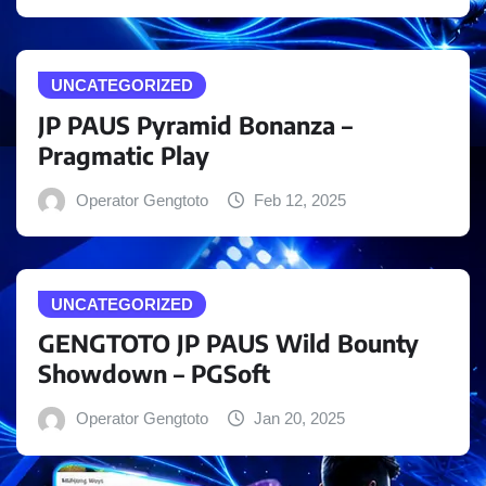
UNCATEGORIZED
JP PAUS Pyramid Bonanza –
Pragmatic Play
Operator Gengtoto
Feb 12, 2025
UNCATEGORIZED
GENGTOTO JP PAUS Wild Bounty
Showdown – PGSoft
Operator Gengtoto
Jan 20, 2025