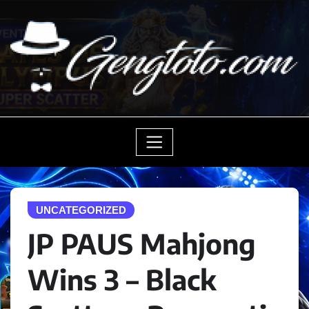
Skip
to
content
UNCATEGORIZED
JP PAUS Mahjong
Wins 3 – Black