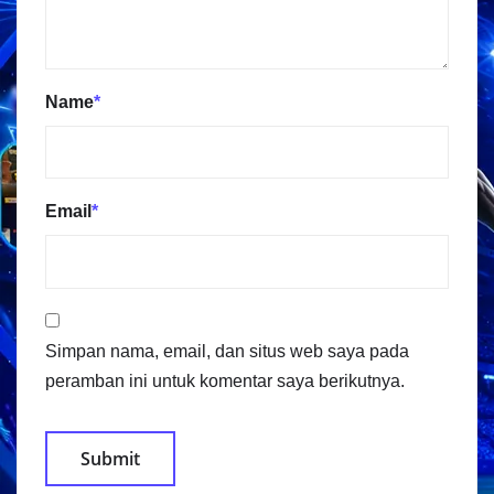
Name
*
Email
*
Simpan nama, email, dan situs web saya pada
peramban ini untuk komentar saya berikutnya.