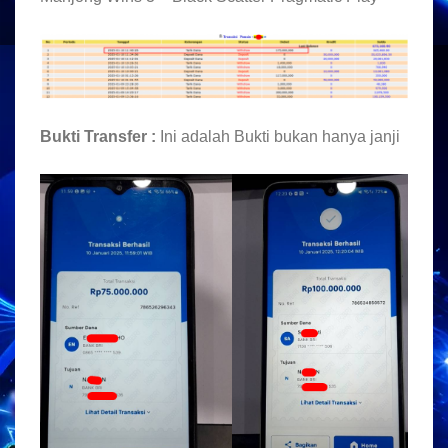
Bukti Transfer :
Ini adalah Bukti bukan hanya janji