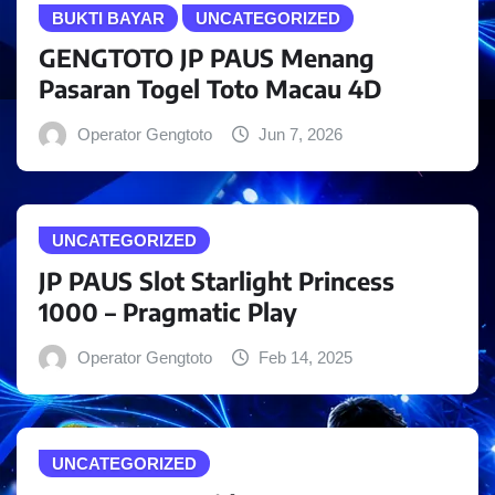
BUKTI BAYAR
UNCATEGORIZED
GENGTOTO JP PAUS Menang
Pasaran Togel Toto Macau 4D
Operator Gengtoto
Jun 7, 2026
UNCATEGORIZED
JP PAUS Slot Starlight Princess
1000 – Pragmatic Play
Operator Gengtoto
Feb 14, 2025
UNCATEGORIZED