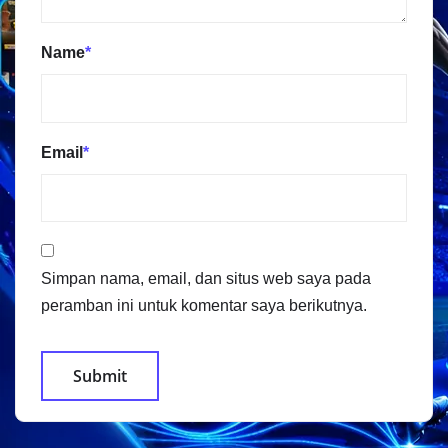
Name
*
Email
*
Simpan nama, email, dan situs web saya pada
peramban ini untuk komentar saya berikutnya.