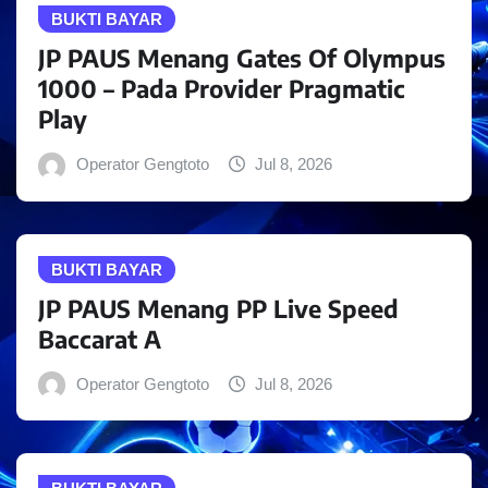
BUKTI BAYAR
JP PAUS Menang Gates Of Olympus
1000 – Pada Provider Pragmatic
Play
Operator Gengtoto
Jul 8, 2026
BUKTI BAYAR
JP PAUS Menang PP Live Speed
Baccarat A
Operator Gengtoto
Jul 8, 2026