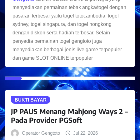
menyediakan permainan tebak angka/togel dengan
pasaran terbesar yaitu togel totocambodia, togel
sydney, togel singapura, dan togel hongkong
dengan diskon serta hadiah terbesar. Selain
penyedia permainan togel gengtoto juga
menyediakan berbagai jenis live game terpopuler
dan game SLOT ONLINE terpopuler
BUKTI BAYAR
JP PAUS Menang Mahjong Ways 2 –
Pada Provider PGSoft
Operator Gengtoto
Jul 22, 2026