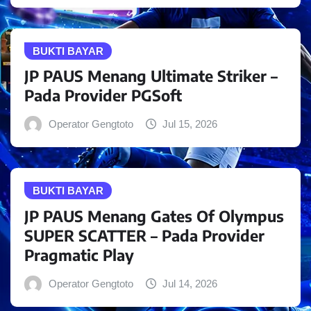
BUKTI BAYAR
JP PAUS Menang Ultimate Striker –
Pada Provider PGSoft
Operator Gengtoto
Jul 15, 2026
BUKTI BAYAR
JP PAUS Menang Gates Of Olympus
SUPER SCATTER – Pada Provider
Pragmatic Play
Operator Gengtoto
Jul 14, 2026