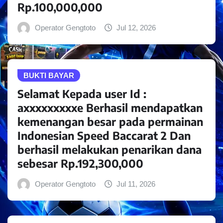
Rp.100,000,000
Operator Gengtoto
Jul 12, 2026
BUKTI BAYAR
Selamat Kepada user Id :
axxxxxxxxxe Berhasil mendapatkan
kemenangan besar pada permainan
Indonesian Speed Baccarat 2 Dan
berhasil melakukan penarikan dana
sebesar Rp.192,300,000
Operator Gengtoto
Jul 11, 2026