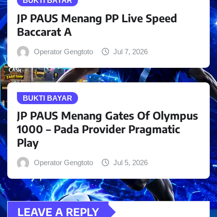
BUKTI BAYAR
JP PAUS Menang PP Live Speed
Baccarat A
Operator Gengtoto
Jul 7, 2026
BUKTI BAYAR
JP PAUS Menang Gates Of Olympus
1000 – Pada Provider Pragmatic
Play
Operator Gengtoto
Jul 5, 2026
LEAVE A REPLY