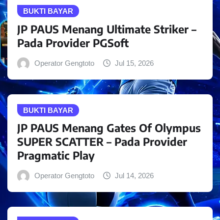
BUKTI BAYAR
JP PAUS Menang Ultimate Striker –
Pada Provider PGSoft
Operator Gengtoto
Jul 15, 2026
BUKTI BAYAR
JP PAUS Menang Gates Of Olympus
SUPER SCATTER – Pada Provider
Pragmatic Play
Operator Gengtoto
Jul 14, 2026