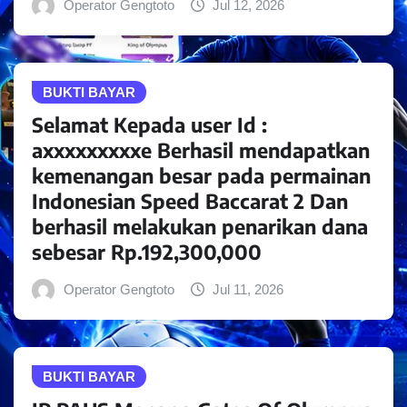
Operator Gengtoto
Jul 12, 2026
BUKTI BAYAR
Selamat Kepada user Id :
axxxxxxxxxe Berhasil mendapatkan
kemenangan besar pada permainan
Indonesian Speed Baccarat 2 Dan
berhasil melakukan penarikan dana
sebesar Rp.192,300,000
Operator Gengtoto
Jul 11, 2026
BUKTI BAYAR