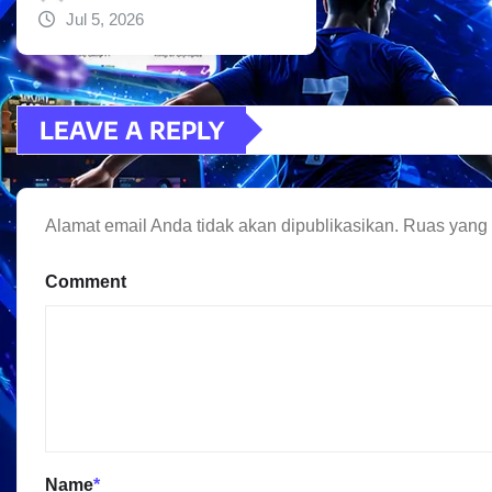
Jul 5, 2026
LEAVE A REPLY
Alamat email Anda tidak akan dipublikasikan.
Ruas yang 
Comment
Name
*