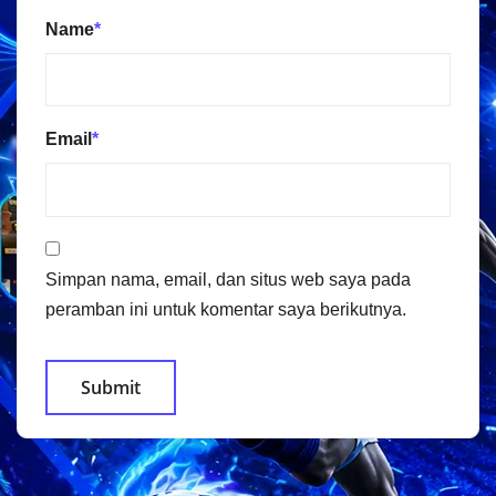
Name
*
Email
*
Simpan nama, email, dan situs web saya pada
peramban ini untuk komentar saya berikutnya.