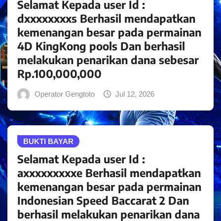
Selamat Kepada user Id :
dxxxxxxxxs Berhasil mendapatkan
kemenangan besar pada permainan
4D KingKong pools Dan berhasil
melakukan penarikan dana sebesar
Rp.100,000,000
Operator Gengtoto
Jul 12, 2026
BUKTI BAYAR
Selamat Kepada user Id :
axxxxxxxxxe Berhasil mendapatkan
kemenangan besar pada permainan
Indonesian Speed Baccarat 2 Dan
berhasil melakukan penarikan dana