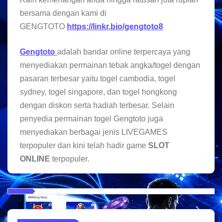
bersama dengan kami di
GENGTOTO
https://linkr.bio/gengtoto8
Gengtoto
adalah bandar online terpercaya yang
menyediakan permainan tebak angka/togel dengan
pasaran terbesar yaitu togel cambodia, togel
sydney, togel singapore, dan togel hongkong
dengan diskon serta hadiah terbesar. Selain
penyedia permainan togel Gengtoto juga
menyediakan berbagai jenis LIVEGAMES
terpopuler dan kini telah hadir game
SLOT
ONLINE
terpopuler.