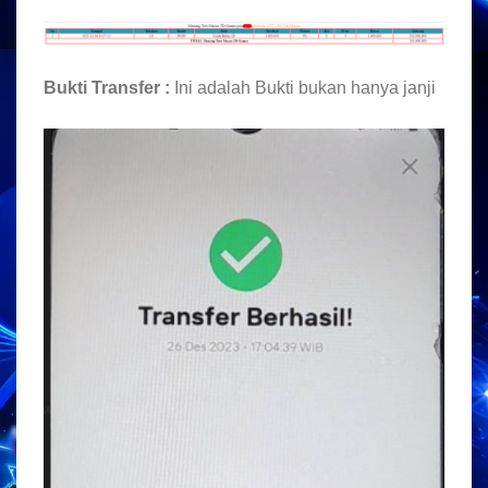
Bukti Transfer :
Ini adalah Bukti bukan hanya janji