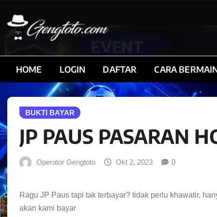
Skip
to
content
HOME
LOGIN
DAFTAR
CARA BERMAI
BUKTI BAYAR
JP PAUS PASARAN 
Operator Gengtoto
Okt 2, 2023
0
Ragu JP Paus tapi tak terbayar? tidak perlu khawatir, han
akan kami bayar