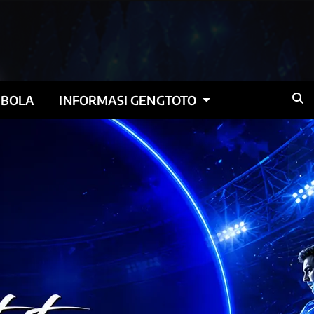
 BOLA
INFORMASI GENGTOTO