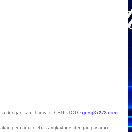
rsama dengan kami hanya di GENGTOTO
geng37278.com
iakan permainan tebak angka/togel dengan pasaran