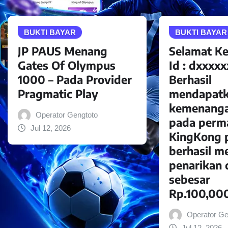
BUKTI BAYAR
BUKTI BAYAR
JP PAUS Menang
Selamat K
Gates Of Olympus
Id : dxxxx
1000 – Pada Provider
Berhasil
Pragmatic Play
mendapat
kemenanga
Operator Gengtoto
pada perm
Jul 12, 2026
KingKong 
berhasil m
penarikan 
sebesar
Rp.100,00
Operator Ge
Jul 12, 2026