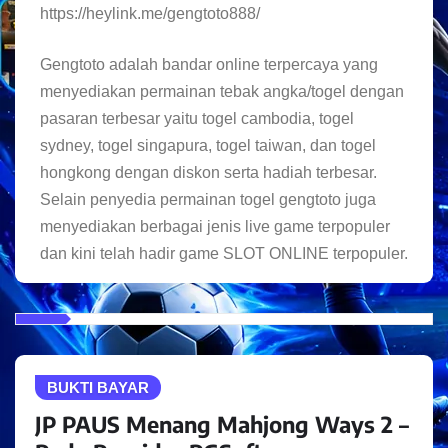
https://heylink.me/gengtoto888/
Gengtoto adalah bandar online terpercaya yang
menyediakan permainan tebak angka/togel dengan
pasaran terbesar yaitu togel cambodia, togel
sydney, togel singapura, togel taiwan, dan togel
hongkong dengan diskon serta hadiah terbesar.
Selain penyedia permainan togel gengtoto juga
menyediakan berbagai jenis live game terpopuler
dan kini telah hadir game SLOT ONLINE terpopuler.
BUKTI BAYAR
JP PAUS Menang Mahjong Ways 2 –