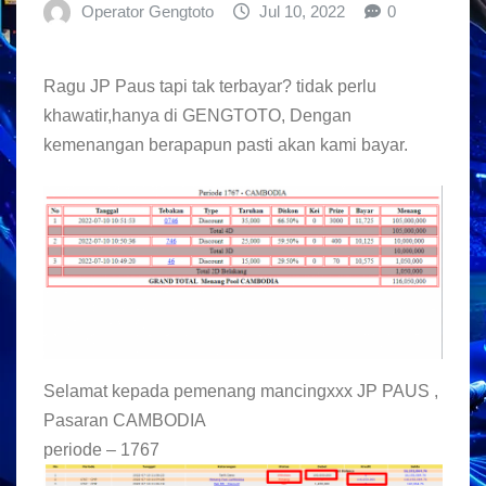
Operator Gengtoto
Jul 10, 2022
0
Ragu JP Paus tapi tak terbayar? tidak perlu
khawatir,hanya di GENGTOTO, Dengan
kemenangan berapapun pasti akan kami bayar.
Selamat kepada pemenang mancingxxx JP PAUS ,
Pasaran CAMBODIA
periode – 1767