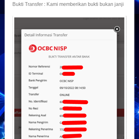
Bukti Transfer : Kami memberikan bukti bukan janji