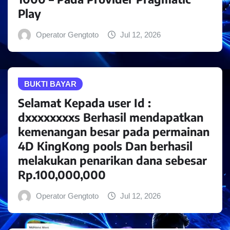
Play
Operator Gengtoto
Jul 12, 2026
BUKTI BAYAR
Selamat Kepada user Id :
dxxxxxxxxs Berhasil mendapatkan
kemenangan besar pada permainan
4D KingKong pools Dan berhasil
melakukan penarikan dana sebesar
Rp.100,000,000
Operator Gengtoto
Jul 12, 2026