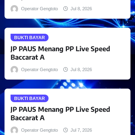
Operator Gengtoto
Jul 8, 2026
BUKTI BAYAR
JP PAUS Menang PP Live Speed
Baccarat A
Operator Gengtoto
Jul 8, 2026
BUKTI BAYAR
JP PAUS Menang PP Live Speed
Baccarat A
Operator Gengtoto
Jul 7, 2026