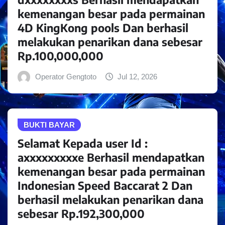
kemenangan besar pada permainan
4D KingKong pools Dan berhasil
melakukan penarikan dana sebesar
Rp.100,000,000
Operator Gengtoto
Jul 12, 2026
BUKTI BAYAR
Selamat Kepada user Id :
axxxxxxxxxe Berhasil mendapatkan
kemenangan besar pada permainan
Indonesian Speed Baccarat 2 Dan
berhasil melakukan penarikan dana
sebesar Rp.192,300,000