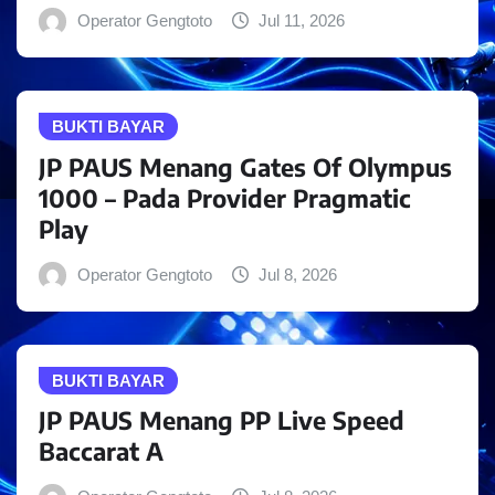
Operator Gengtoto
Jul 11, 2026
BUKTI BAYAR
JP PAUS Menang Gates Of Olympus
1000 – Pada Provider Pragmatic
Play
Operator Gengtoto
Jul 8, 2026
BUKTI BAYAR
JP PAUS Menang PP Live Speed
Baccarat A