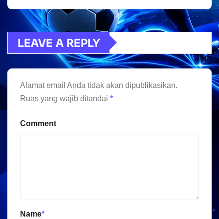
LEAVE A REPLY
Alamat email Anda tidak akan dipublikasikan.
Ruas yang wajib ditandai
*
Comment
Name
*