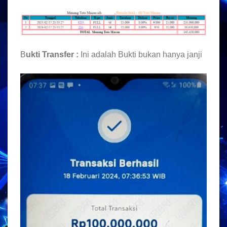
B
ukti Transfer :
Ini adalah Bukti bukan hanya janji