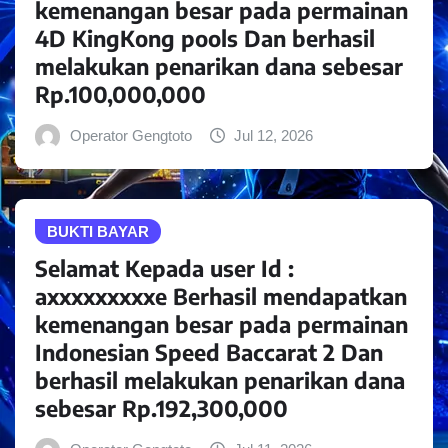
kemenangan besar pada permainan
4D KingKong pools Dan berhasil
melakukan penarikan dana sebesar
Rp.100,000,000
Operator Gengtoto
Jul 12, 2026
BUKTI BAYAR
Selamat Kepada user Id :
axxxxxxxxxe Berhasil mendapatkan
kemenangan besar pada permainan
Indonesian Speed Baccarat 2 Dan
berhasil melakukan penarikan dana
sebesar Rp.192,300,000