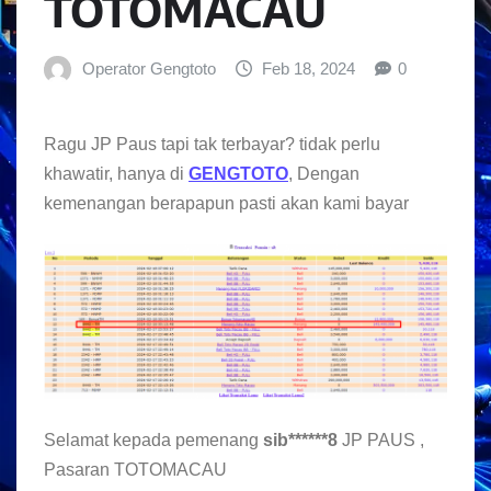
TOTOMACAU
Operator Gengtoto
Feb 18, 2024
0
Ragu JP Paus tapi tak terbayar? tidak perlu
khawatir, hanya di
GENGTOTO
, Dengan
kemenangan berapapun pasti akan kami bayar
Selamat kepada pemenang
sib******8
JP PAUS ,
Pasaran TOTOMACAU