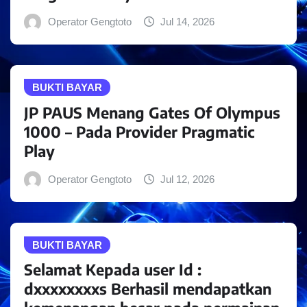
Operator Gengtoto
Jul 14, 2026
BUKTI BAYAR
JP PAUS Menang Gates Of Olympus
1000 – Pada Provider Pragmatic
Play
Operator Gengtoto
Jul 12, 2026
BUKTI BAYAR
Selamat Kepada user Id :
dxxxxxxxxs Berhasil mendapatkan