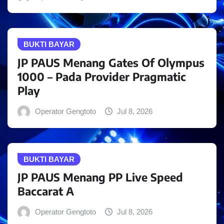
BUKTI BAYAR
JP PAUS Menang Gates Of Olympus
1000 – Pada Provider Pragmatic
Play
Operator Gengtoto
Jul 8, 2026
BUKTI BAYAR
JP PAUS Menang PP Live Speed
Baccarat A
Operator Gengtoto
Jul 8, 2026