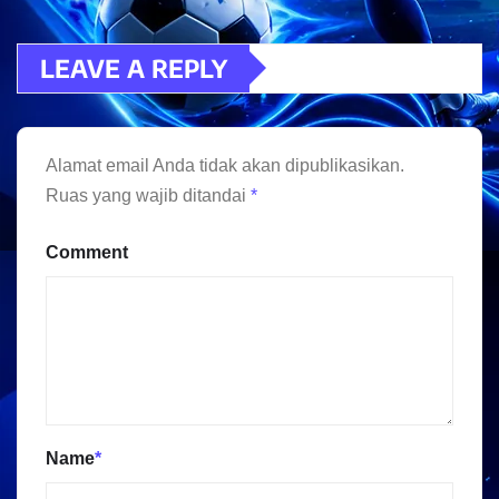
LEAVE A REPLY
Alamat email Anda tidak akan dipublikasikan.
Ruas yang wajib ditandai
*
Comment
Name
*