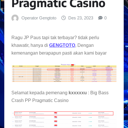
Pragmatic Casino
Operator Gengtoto
Des 23, 2023
0
Ragu JP Paus tapi tak terbayar? tidak perlu
khawatir, hanya di
GENGTOTO
, Dengan
kemenangan berapapun pasti akan kami bayar
Selamat kepada pemenang
kxxxxxu
: Big Bass
Crash PP Pragmatic Casino