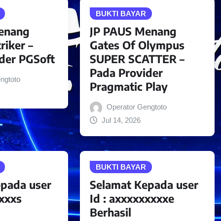
BUKTI BAYAR
enang
JP PAUS Menang
riker –
Gates Of Olympus
der PGSoft
SUPER SCATTER –
Pada Provider
ngtoto
Pragmatic Play
Operator Gengtoto
Jul 14, 2026
BUKTI BAYAR
epada user
Selamat Kepada user
xxxxs
Id : axxxxxxxxxe
Berhasil