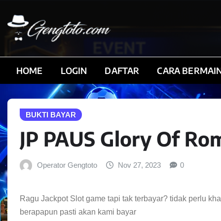
Skip
to
content
HOME
LOGIN
DAFTAR
CARA BERMAI
BUKTI BAYAR
JP PAUS Glory Of Ro
Operator Gengtoto
Nov 27, 2023
0
Ragu Jackpot Slot game tapi tak terbayar? tidak perlu kha
berapapun pasti akan kami bayar