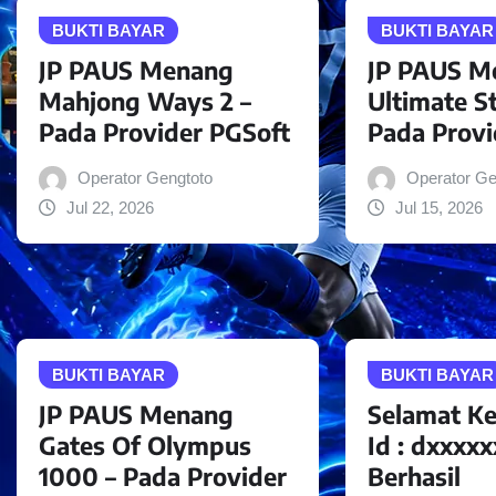
BUKTI BAYAR
BUKTI BAYAR
JP PAUS Menang
JP PAUS M
Mahjong Ways 2 –
Ultimate St
Pada Provider PGSoft
Pada Provi
Operator Gengtoto
Operator Ge
Jul 22, 2026
Jul 15, 2026
BUKTI BAYAR
BUKTI BAYAR
JP PAUS Menang
Selamat K
Gates Of Olympus
Id : dxxxx
1000 – Pada Provider
Berhasil