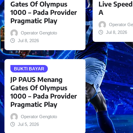
Gates Of Olympus
Live Speed
1000 – Pada Provider
A
Pragmatic Play
Operator Ge
Jul 8, 2026
Operator Gengtoto
Jul 8, 2026
BUKTI BAYAR
JP PAUS Menang
Gates Of Olympus
1000 – Pada Provider
Pragmatic Play
Operator Gengtoto
Jul 5, 2026