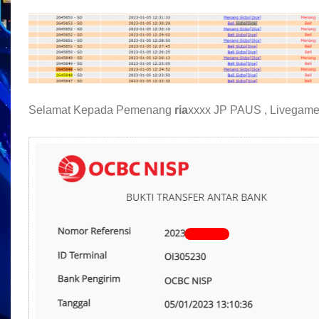
Selamat Kepada Pemenang
ria
xxxx JP PAUS , Livegame