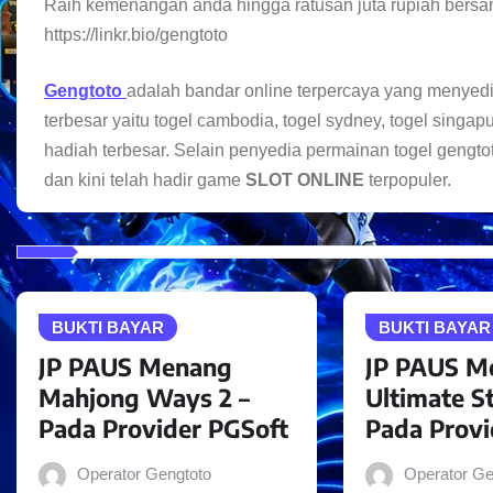
Raih kemenangan anda hingga ratusan juta rupiah be
https://linkr.bio/gengtoto
Gengtoto
adalah bandar online terpercaya yang menyed
terbesar yaitu togel cambodia, togel sydney, togel singap
hadiah terbesar. Selain penyedia permainan togel gengto
dan kini telah hadir game
SLOT ONLINE
terpopuler.
BUKTI BAYAR
BUKTI BAYAR
JP PAUS Menang
JP PAUS M
Mahjong Ways 2 –
Ultimate St
Pada Provider PGSoft
Pada Provi
Operator Gengtoto
Operator Ge