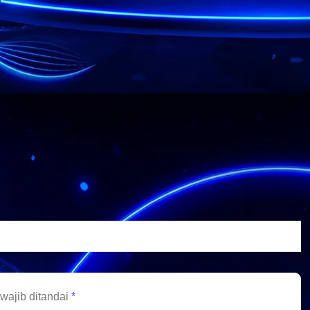
wajib ditandai
*