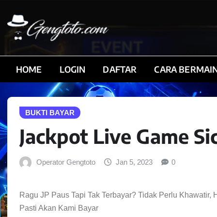
Skip
to
content
HOME
LOGIN
DAFTAR
CARA BERMAI
BUKTI BAYAR
Jackpot Live Game Si
Operator Gengtoto
Jan 5, 2023
0
Ragu JP Paus Tapi Tak Terbayar? Tidak Perlu Khawatir,
Pasti Akan Kami Bayar