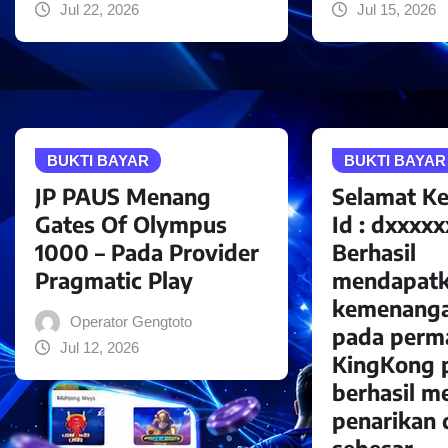
Jul 22, 2026
Jul 15, 2026
BUKTI BAYAR
BUKTI BAYAR
JP PAUS Menang
Selamat K
Gates Of Olympus
Id : dxxxx
1000 – Pada Provider
Berhasil
Pragmatic Play
mendapat
kemenanga
Operator Gengtoto
pada perm
Jul 12, 2026
KingKong 
berhasil m
penarikan 