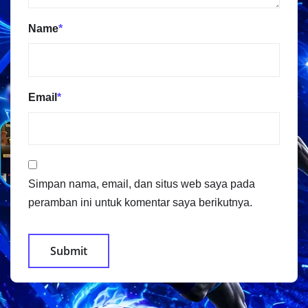
Name
*
Email
*
Simpan nama, email, dan situs web saya pada
peramban ini untuk komentar saya berikutnya.