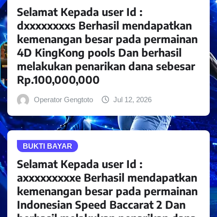
Selamat Kepada user Id :
dxxxxxxxxs Berhasil mendapatkan
kemenangan besar pada permainan
4D KingKong pools Dan berhasil
melakukan penarikan dana sebesar
Rp.100,000,000
Operator Gengtoto
Jul 12, 2026
BUKTI BAYAR
Selamat Kepada user Id :
axxxxxxxxxe Berhasil mendapatkan
kemenangan besar pada permainan
Indonesian Speed Baccarat 2 Dan