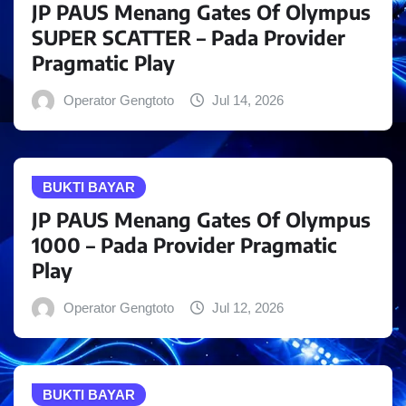
JP PAUS Menang Gates Of Olympus
SUPER SCATTER – Pada Provider
Pragmatic Play
Operator Gengtoto
Jul 14, 2026
BUKTI BAYAR
JP PAUS Menang Gates Of Olympus
1000 – Pada Provider Pragmatic
Play
Operator Gengtoto
Jul 12, 2026
BUKTI BAYAR