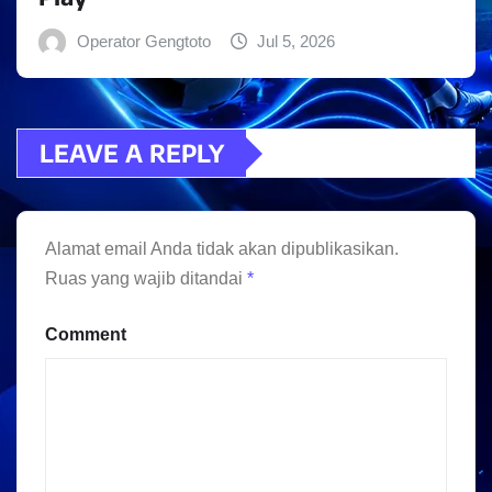
Operator Gengtoto
Jul 5, 2026
LEAVE A REPLY
Alamat email Anda tidak akan dipublikasikan.
Ruas yang wajib ditandai
*
Comment