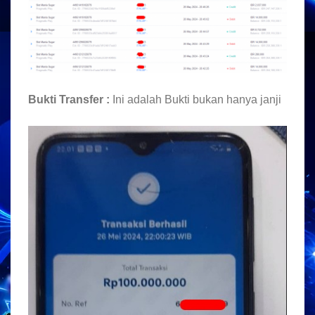
Bukti Transfer :
Ini adalah Bukti bukan hanya janji