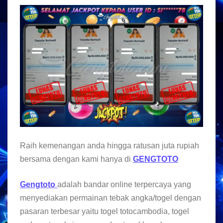
Raih kemenangan anda hingga ratusan juta rupiah
bersama dengan kami hanya di
GENGTOTO
Gengtoto
adalah bandar online terpercaya yang
menyediakan permainan tebak angka/togel dengan
pasaran terbesar yaitu togel totocambodia, togel