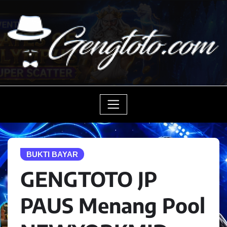
Skip
to
content
BUKTI BAYAR
GENGTOTO JP
PAUS Menang Pool