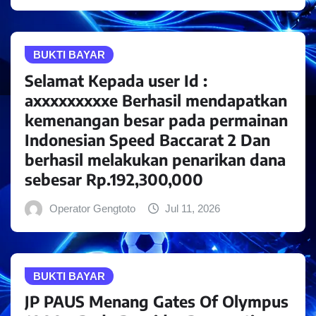
BUKTI BAYAR
Selamat Kepada user Id :
axxxxxxxxxe Berhasil mendapatkan
kemenangan besar pada permainan
Indonesian Speed Baccarat 2 Dan
berhasil melakukan penarikan dana
sebesar Rp.192,300,000
Operator Gengtoto
Jul 11, 2026
BUKTI BAYAR
JP PAUS Menang Gates Of Olympus