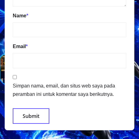
Name
*
Email
*
Simpan nama, email, dan situs web saya pada
peramban ini untuk komentar saya berikutnya.