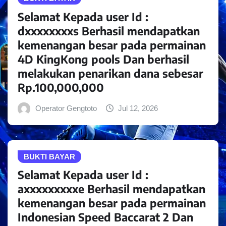
Selamat Kepada user Id :
dxxxxxxxxs Berhasil mendapatkan
kemenangan besar pada permainan
4D KingKong pools Dan berhasil
melakukan penarikan dana sebesar
Rp.100,000,000
Operator Gengtoto
Jul 12, 2026
BUKTI BAYAR
Selamat Kepada user Id :
axxxxxxxxxe Berhasil mendapatkan
kemenangan besar pada permainan
Indonesian Speed Baccarat 2 Dan