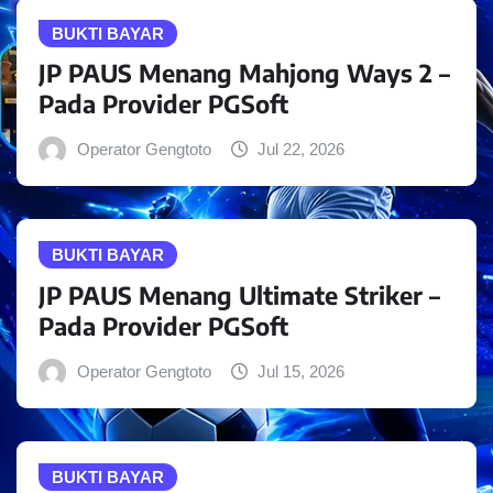
BUKTI BAYAR
JP PAUS Menang Mahjong Ways 2 –
Pada Provider PGSoft
Operator Gengtoto
Jul 22, 2026
BUKTI BAYAR
JP PAUS Menang Ultimate Striker –
Pada Provider PGSoft
Operator Gengtoto
Jul 15, 2026
BUKTI BAYAR