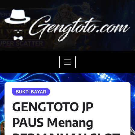
Skip
to
content
BUKTI BAYAR
GENGTOTO JP
PAUS Menang