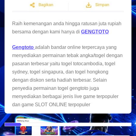
Raih kemenangan anda hingga ratusan juta rupiah
bersama dengan kami hanya di
GENGTOTO
Gengtoto
adalah bandar online terpercaya yang
menyediakan permainan tebak angka/togel dengan
pasaran terbesar yaitu togel totocambodia, togel
sydney, togel singapura, dan togel hongkong
dengan diskon serta hadiah terbesar. Selain
penyedia permainan togel gengtoto juga
menyediakan berbagai jenis live game terpopuler
dan game SLOT ONLINE terpopuler