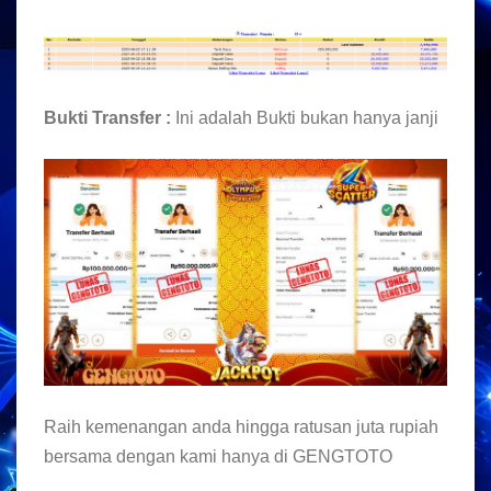
Bukti Transfer :
Ini adalah Bukti bukan hanya janji
Raih kemenangan anda hingga ratusan juta rupiah
bersama dengan kami hanya di GENGTOTO