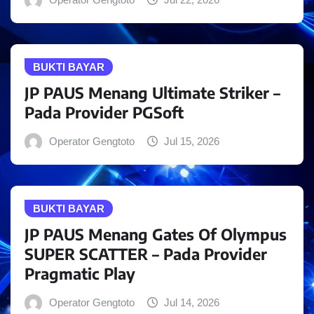
BUKTI BAYAR
JP PAUS Menang Ultimate Striker –
Pada Provider PGSoft
Operator Gengtoto
Jul 15, 2026
BUKTI BAYAR
JP PAUS Menang Gates Of Olympus
SUPER SCATTER – Pada Provider
Pragmatic Play
Operator Gengtoto
Jul 14, 2026