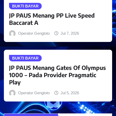
BUKTI BAYAR
JP PAUS Menang PP Live Speed
Baccarat A
Operator Gengtoto
Jul 7, 2026
BUKTI BAYAR
JP PAUS Menang Gates Of Olympus
1000 – Pada Provider Pragmatic
Play
Operator Gengtoto
Jul 5, 2026