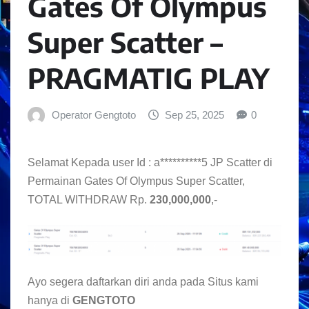
Gates Of Olympus
Super Scatter –
PRAGMATIG PLAY
Operator Gengtoto
Sep 25, 2025
0
Selamat Kepada user Id : a**********5 JP Scatter di
Permainan Gates Of Olympus Super Scatter,
TOTAL WITHDRAW Rp.
230,000,000
,-
Ayo segera daftarkan diri anda pada Situs kami
hanya di
GENGTOTO