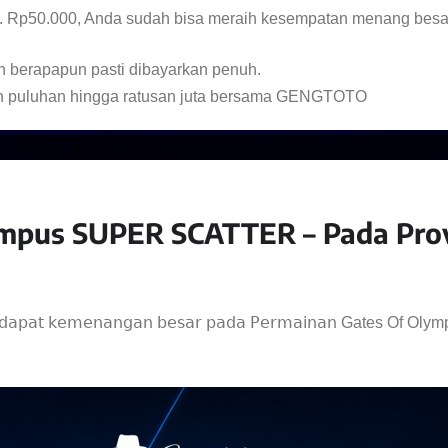
. Rp50.000, Anda sudah bisa meraih kesempatan menang besa
 berapapun pasti dibayarkan penuh.
an puluhan hingga ratusan juta bersama GENGTOTO
mpus SUPER SCATTER – Pada Prov
𝗆𝖾𝗇𝖽𝖺𝗉𝖺𝗍 𝗄𝖾𝗆𝖾𝗇𝖺𝗇𝗀𝖺𝗇 𝖻𝖾𝗌𝖺𝗋 𝗉𝖺𝖽𝖺 𝖯𝖾𝗋𝗆𝖺𝗂𝗇𝖺𝗇 Gates Of Ol