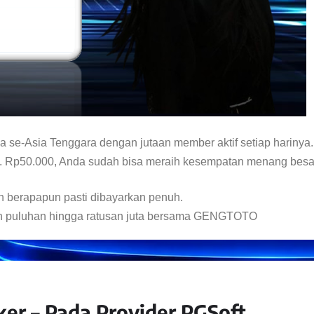
 se-Asia Tenggara dengan jutaan member aktif setiap harinya.
. Rp50.000, Anda sudah bisa meraih kesempatan menang besa
 berapapun pasti dibayarkan penuh.
an puluhan hingga ratusan juta bersama GENGTOTO
er – Pada Provider PGSoft