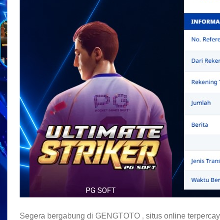
Segera bergabung di GENGTOTO , situs online terpercaya