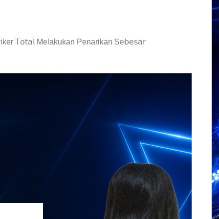
mate Striker 𝖳𝗈𝗍𝖺𝗅 Melakukan Penarikan 𝖲𝖾𝖻𝖾𝗌𝖺𝗋