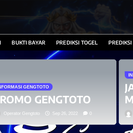
N
BUKTI BAYAR
PREDIKSI TOGEL
PREDIKSI
INFORMASI GENGTOTO
JADWAL BANK &
MAINTENANCE
Operator Gengtoto
Sep 26, 2022
0