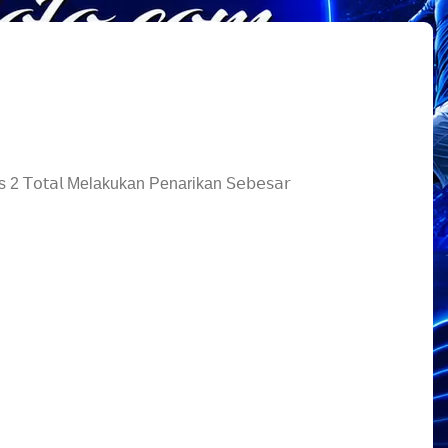
ong Ways 2 𝖳𝗈𝗍𝖺𝗅 Melakukan Penarikan 𝖲𝖾𝖻𝖾𝗌𝖺𝗋