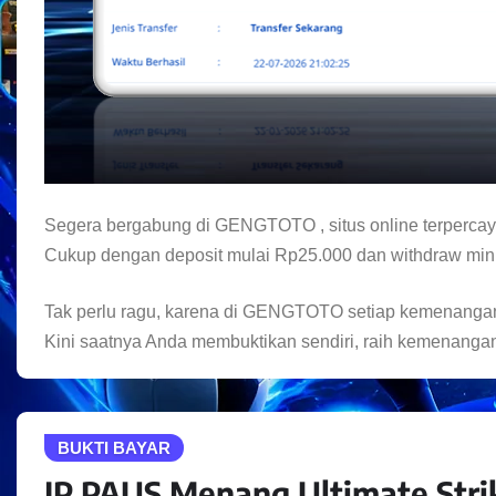
Segera bergabung di GENGTOTO , situs online terpercaya
Cukup dengan deposit mulai Rp25.000 dan withdraw min
Tak perlu ragu, karena di GENGTOTO setiap kemenangan
Kini saatnya Anda membuktikan sendiri, raih kemenang
BUKTI BAYAR
JP PAUS Menang Ultimate Strik